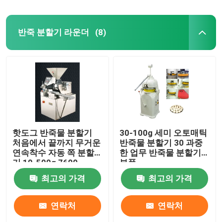
반죽 분할기 라운더
(8)
핫도그 반죽물 분할기
30-100g 세미 오토매틱
처음에서 끝까지 무거운
반죽물 분할기 30 과중
연속착수 자동 쪽 분할
한 업무 반죽물 분할기
기 10-500g 7600
부품
pcs/H
최고의 가격
최고의 가격
연락처
연락처