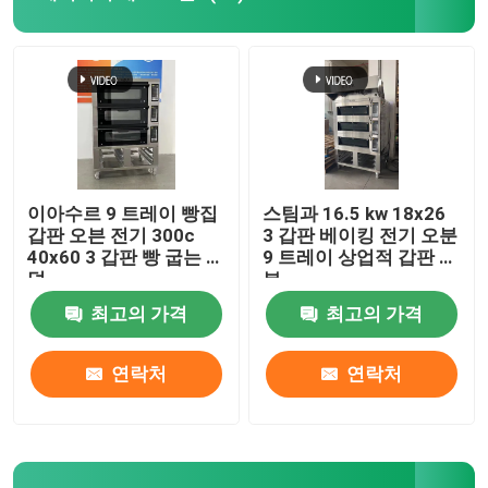
반죽 분할기 라운더
현금 전주판 기계
현금 판자공 기계
이아수르 9 트레이 빵집
스팀과 16.5 kw 18x26
갑판 오븐 전기 300c
3 갑판 베이킹 전기 오분
40x60 3 갑판 빵 굽는 화
9 트레이 상업적 갑판 오
상업용 유성 믹서
덕
븐
최고의 가격
최고의 가격
상업적 입형결빙기
연락처
연락처
빵 슬라이서 기계
알루미늄 제빵 트레이