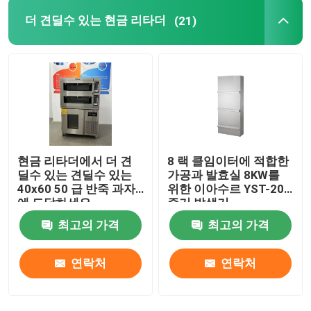
더 견딜수 있는 현금 리타더
(21)
현금 리타더에서 더 견
8 랙 클임이터에 적합한
딜수 있는 견딜수 있는
가공과 발효실 8KW를
40x60 50 급 반죽 과자
위한 이아수르 YST-200
에 도달하세요
증기 발생기
최고의 가격
최고의 가격
연락처
연락처