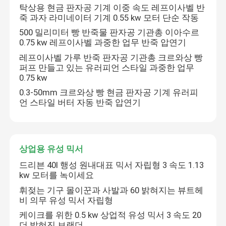
탁상용 현금 판자공 기계 이중 속도 레프이사벨 반
죽 과자 라미네이터 기계 0.55 kw 모터 단순 작동
회사 소개
500 밀리미터 빵 반죽물 판자공 기관총 이아수르
0.75 kw 레프이사벨 과중한 업무 반죽 압연기
레프이사벨 가루 반죽 판자공 기관총 크르와상 빵
공장 견학
퍼프 만들고 있는 유러피언 스타일 과중한 업무
0.75 kw
0.3-50mm 크르와상 빵 현금 판자공 기계 유러피
품질 관리
언 스타일 버터 자동 반죽 압연기
문의하기
상업용 유성 믹서
베이커리 데크 오븐
드리븐 40l 행성 원내대표 믹서 자립형 3 속도 1.13
kw 모터를 녹이세요
베이커리 랙 오븐
휘젖는 기구 몰이꾼과 사발과 60 밝혀지는 뷰트헤
비 의무 유성 믹서 자립형
케이크를 위한 0.5 kw 상업적 유성 믹서 3 속도 20
빵집 대류 오븐
더 밝혀진 브랜더