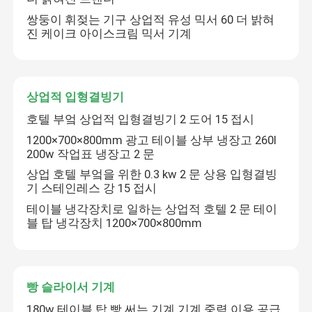
쌍둥이 휘젖는 기구 상업적 유성 믹서 60 더 밝혀
진 케이크 아이스크림 믹서 기계
더 견딜수 있는 현금 리타더
나선형 도우 믹서
상업적 입형결빙기
호텔 부엌 상업적 입형결빙기 2 도어 15 접시
반죽 분할기 라운더
1200×700×800mm 광고 테이블 상부 냉장고 260l
200w 작업표 냉장고 2 문
현금 전주판 기계
상업 호텔 부엌을 위한 0.3 kw 2 문 상용 입형결빙
기 스테인레스 강 15 접시
테이블 냉각장치로 일하는 상업적 호텔 2 문 테이
현금 판자공 기계
블 탑 냉각장치 1200×700×800mm
상업용 유성 믹서
빵 슬라이서 기계
상업적 입형결빙기
180w 테이블 탑 빵 써는 기계 기계 중력 이용 공급