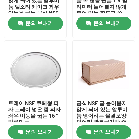
않게 되어 있는 알루미
늄 쪽 팬을 굽는 1.5 밀
늄 벨소리 케이크 좌우
리미터 늘어붙지 않게
이동을 굽는 급식 NSF
되어 있는 핫도그 쪽
회사 소개
알루미늄
문의 보내기
문의 보내기
공장 견학
품질 관리
문의하기
베이커리 데크 오븐
트레이 NSF 쿠페형 피
급식 NSF 금 늘어붙지
자 트레이 넓은 림 피자
않게 되어 있는 알루미
좌우 이동을 굽는 16 "
늄 덩어리는 물결모양
베이커리 랙 오븐
알루미늄
덩어리 빵틀굽기빵 주
석을 혹평합니다
문의 보내기
문의 보내기
빵집 대류 오븐