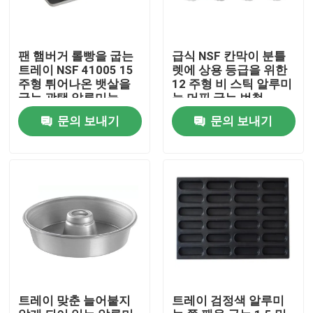
팬 햄버거 롤빵을 굽는
급식 NSF 칸막이 분틀
트레이 NSF 41005 15
렛에 상용 등급을 위한
주형 튀어나온 뱃살을
12 주형 비 스틱 알루미
굽는 광택 알루미늄
늄 머핀 굽는 번철
문의 보내기
문의 보내기
집
제품
트레이 맞춘 늘어붙지
트레이 검정색 알루미
비디오