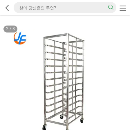
2
/
3