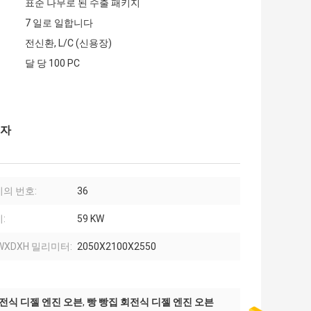
표준 나무로 된 수출 패키지
7 일로 일합니다
전신환, L/C (신용장)
달 당 100 PC
피자
의 번호:
36
:
59 KW
WXDXH 밀리미터:
2050X2100X2550
전식 디젤 엔진 오븐
,
빵 빵집 회전식 디젤 엔진 오븐