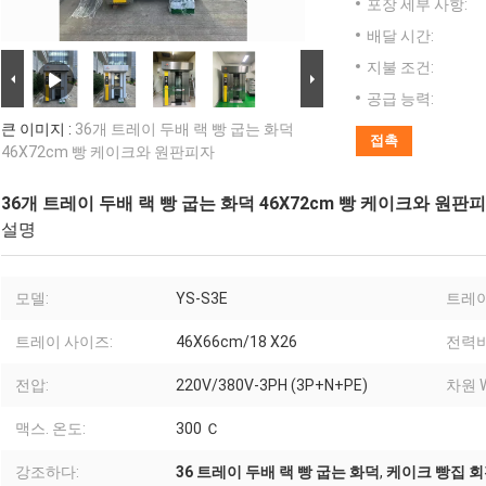
포장 세부 사항:
배달 시간:
지불 조건:
공급 능력:
큰 이미지 :
36개 트레이 두배 랙 빵 굽는 화덕
접촉
46X72cm 빵 케이크와 원판피자
36개 트레이 두배 랙 빵 굽는 화덕 46X72cm 빵 케이크와 원판
설명
모델:
YS-S3E
트레이
트레이 사이즈:
46X66cm/18 X26
전력비
전압:
220V/380V-3PH (3P+N+PE)
차원 
맥스. 온도:
300 Ｃ
강조하다:
36 트레이 두배 랙 빵 굽는 화덕
,
케이크 빵집 회