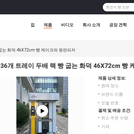
집
제품
비디오
회사 소개
공장 견학
 굽는 화덕 46X72cm 빵 케이크와 원판피자
36개 트레이 두배 랙 빵 굽는 화덕 46X72cm 
제품 상세 정보:
원래 장소:
브랜드 이름:
모델 번호:
결제 및 배송 조건:
최소 주문 수량:
가격: