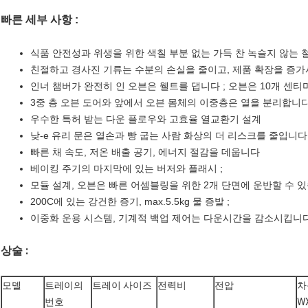
빠른 세부 사항 :
식품 안전성과 위생을 위한 색칠 부분 없는 가득 찬 녹슬지 않는 철
친절하고 경사진 기류는 수분의 손실을 줄이고, 제품 확장을 증가
인너 챔버가 완전히 인 오븐은 웰트를 댑니다 ; 오븐은 10개 센티
3중 층 오븐 도어와 앞에서 오븐 몸체의 이중층은 열을 분리합니
우수한 특허 받는 다운 플로우와 고효율 열교환기 설계
낮-e 유리 문은 열손과 빵 굽는 사람 화상의 더 리스크를 줄입니다 
빠른 채 속도, 저온 배출 공기, 에너지 절감을 데웁니다
베이킹 주기의 마지막에 있는 버저와 플래시 ;
모듈 설계, 오븐은 빠른 어셈블링을 위한 2개 단면에 운반할 수 있
200C에 있는 강건한 증기, max.5.5kg 물 증발 ;
이중화 운용 시스템, 기계적 백업 제어는 다운시간을 감소시킵니다
상술 :
모델
트레이의
트레이 사이즈
전력비
전압
차
번호
W