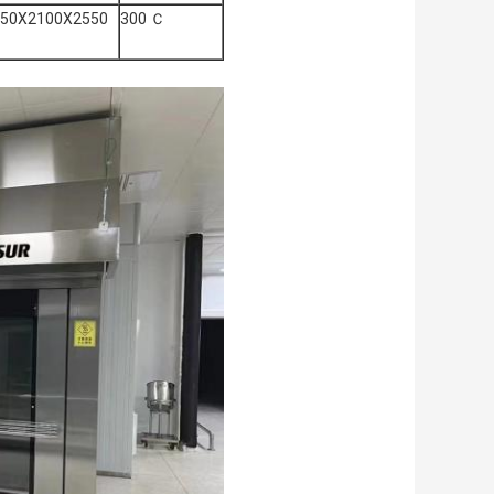
050X2100X2550
300 Ｃ