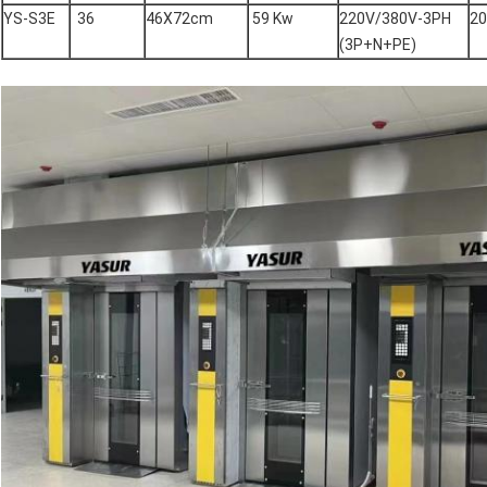
YS-S3E
36
46X72cm
59 Kw
220V/380V-3PH
2
(3P+N+PE)