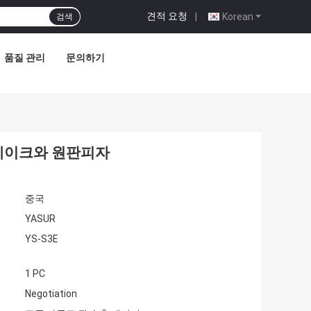
견적 요청
|
Korean
검색
품질 관리
문의하기
빵 케이크와 원판피자
중국
YASUR
YS-S3E
1 PC
Negotiation