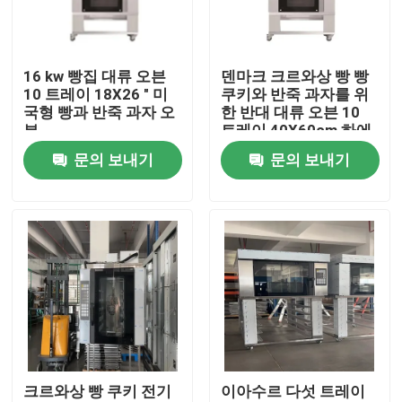
제품 소개
16 kw 빵집 대류 오븐
덴마크 크르와상 빵 빵
10 트레이 18X26 " 미
쿠키와 반죽 과자를 위
비디오
국형 빵과 반죽 과자 오
한 반대 대류 오븐 10
븐
트레이 40X60cm 하에
16 kw
문의 보내기
문의 보내기
베이커리 데크 오븐
베이커리 랙 오븐
빵집 대류 오븐
더 견딜수 있는 현금 리타더
크르와상 빵 쿠키 전기
이아수르 다섯 트레이
나선형 도우 믹서