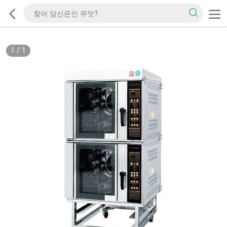
1
/
1