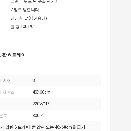
표준 나무로 된 수출 패키지
7 일로 일합니다
전신환, L/C (신용장)
달 당 100 PC
갑판 6 트레이
 번호:
3
 사이즈:
40X60cm
220V/1PH
 온도:
300 Ｃ
3개 갑판 6 트레이
,
빵 갑판 오븐 40x60cm을 굽기