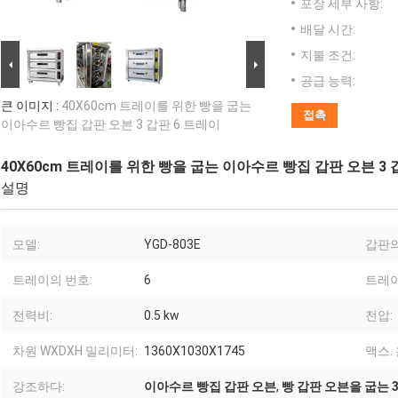
포장 세부 사항:
배달 시간:
지불 조건:
공급 능력:
큰 이미지 :
40X60cm 트레이를 위한 빵을 굽는
접촉
이아수르 빵집 갑판 오븐 3 갑판 6 트레이
40X60cm 트레이를 위한 빵을 굽는 이아수르 빵집 갑판 오븐 3 
설명
모델:
YGD-803E
갑판의
트레이의 번호:
6
트레이
전력비:
0.5 kw
전압:
차원 WXDXH 밀리미터:
1360X1030X1745
맥스.
강조하다:
이아수르 빵집 갑판 오븐
,
빵 갑판 오븐을 굽는 