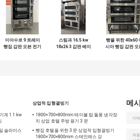
이아수르 9 트레이
스팀과 16.5 kw
빵을 위한 40x60 
빵집 갑판 오븐 전기
18x26 3 갑판 베이
시아 빵집 갑판 오
300c 40x60 3 갑판
킹 전기 오분 9 트레
9 트레이 3 갑판 
빵 굽는 화덕
이 상업적 갑판 오븐
스 렌지
메
상업적 입형결빙기
계 1.1 kw
1800×700×800mm 테이블 탑 돌풍 냉각장
식
치 상업 호텔 주방 용기 3 문
일 슬라이스
빵집 호텔을 위한 3 문 상업적 입형결빙기
1800×700×800mm 스테인레스 강