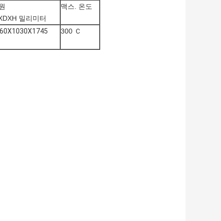
원
맥스. 온도
XDXH 밀리미터
60X1030X1745
300 Ｃ