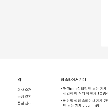
약
빵 슬라이서 기계
9-48mm 상업적 빵 써는 기계 기
회사 소개
산업적 빵 커터 잭 전체 T2 방
공장 견학
매뉴얼 식빵 슬라이서 기계 단
품질 관리
빵 써는 기계 5-55mm명