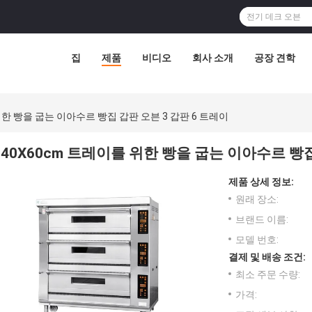
집
제품
비디오
회사 소개
공장 견학
위한 빵을 굽는 이아수르 빵집 갑판 오븐 3 갑판 6 트레이
40X60cm 트레이를 위한 빵을 굽는 이아수르 빵집
제품 상세 정보:
원래 장소:
브랜드 이름:
모델 번호:
결제 및 배송 조건:
최소 주문 수량:
가격: