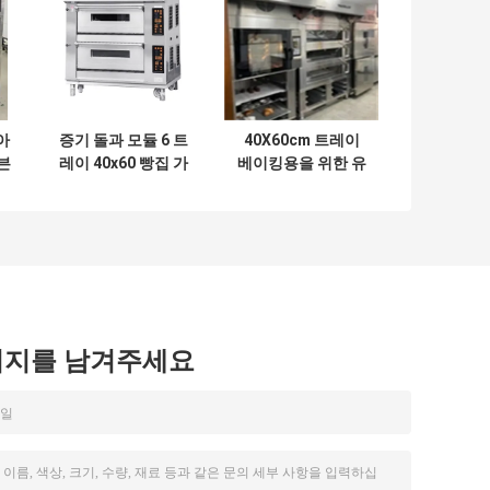
아
증기 돌과 모듈 6 트
40X60cm 트레이
븐
레이 40x60 빵집 가
베이킹용을 위한 유
가
스 갑판 오븐
럽 빵집 갑판 오븐 2
갑판 4 트레이
시지를 남겨주세요