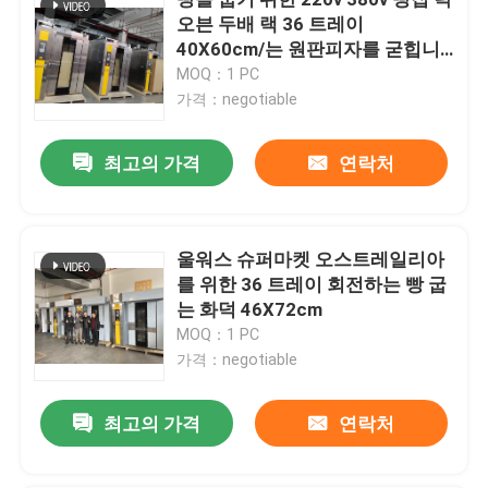
오븐 두배 랙 36 트레이
40X60cm/는 원판피자를 굳힙니
다
MOQ：1 PC
가격：negotiable
최고의 가격
연락처
울워스 슈퍼마켓 오스트레일리아
를 위한 36 트레이 회전하는 빵 굽
는 화덕 46X72cm
MOQ：1 PC
집
가격：negotiable
제품
최고의 가격
연락처
비디오