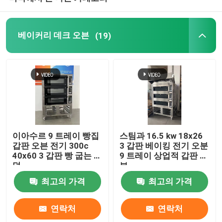
빵 슬라이서 기계
베이커리 데크 오븐
(19)
알루미늄 제빵 트레이
이아수르 9 트레이 빵집
스팀과 16.5 kw 18x26
갑판 오븐 전기 300c
3 갑판 베이킹 전기 오분
40x60 3 갑판 빵 굽는 화
9 트레이 상업적 갑판 오
덕
븐
최고의 가격
최고의 가격
연락처
연락처