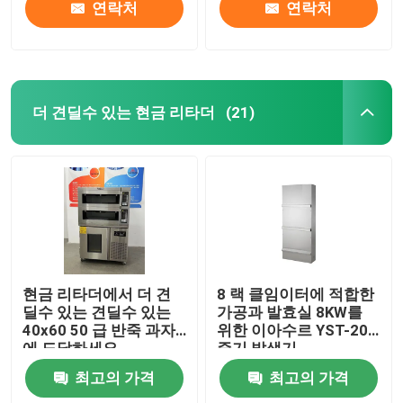
연락처
연락처
더 견딜수 있는 현금 리타더
(21)
현금 리타더에서 더 견
8 랙 클임이터에 적합한
딜수 있는 견딜수 있는
가공과 발효실 8KW를
40x60 50 급 반죽 과자
위한 이아수르 YST-200
에 도달하세요
증기 발생기
최고의 가격
최고의 가격