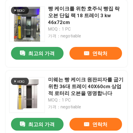
빵 케이크를 위한 호주식 빵집 락
오븐 단일 랙 18 트레이 3 kw
회사 소개
46x72cm
MOQ：1 PC
공장 견학
가격：negotiable
최고의 가격
연락처
품질 관리
문의하기
미웨는 빵 케이크 원판피자를 굽기
위한 36대 트레이 40X60cm 상업
베이커리 데크 오븐
적 로터리 오븐을 명명합니다
MOQ：1 PC
가격：negotiable
베이커리 랙 오븐
최고의 가격
연락처
빵집 대류 오븐